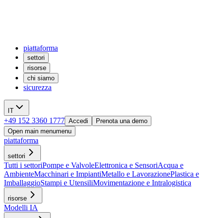
piattaforma
settori
risorse
chi siamo
sicurezza
IT
+49 152 3360 1777
Accedi
Prenota una demo
Open main menu
menu
piattaforma
settori
Tutti i settori
Pompe e Valvole
Elettronica e Sensori
Acqua e
Ambiente
Macchinari e Impianti
Metallo e Lavorazione
Plastica e
Imballaggio
Stampi e Utensili
Movimentazione e Intralogistica
risorse
Modelli IA