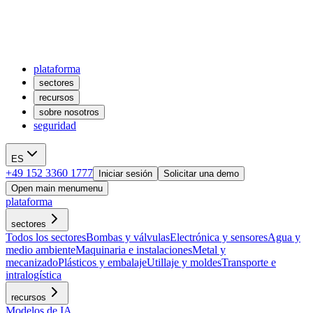
plataforma
sectores
recursos
sobre nosotros
seguridad
ES
+49 152 3360 1777
Iniciar sesión
Solicitar una demo
Open main menu
menu
plataforma
sectores
Todos los sectores
Bombas y válvulas
Electrónica y sensores
Agua y
medio ambiente
Maquinaria e instalaciones
Metal y
mecanizado
Plásticos y embalaje
Utillaje y moldes
Transporte e
intralogística
recursos
Modelos de IA